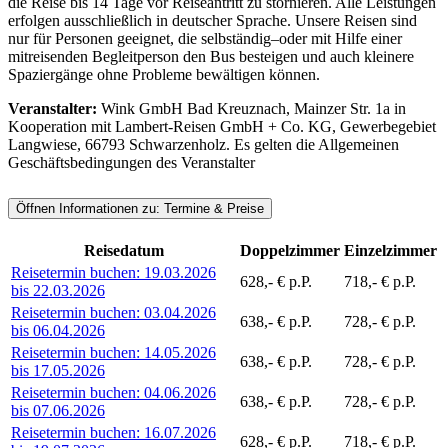
die Reise bis 14 Tage vor Reiseantritt zu stornieren. Alle Leistungen
erfolgen ausschließlich in deutscher Sprache. Unsere Reisen sind
nur für Personen geeignet, die selbständig–oder mit Hilfe einer
mitreisenden Begleitperson den Bus besteigen und auch kleinere
Spaziergänge ohne Probleme bewältigen können.
Veranstalter:
Wink GmbH Bad Kreuznach, Mainzer Str. 1a in
Kooperation mit Lambert-Reisen GmbH + Co. KG, Gewerbegebiet
Langwiese, 66793 Schwarzenholz. Es gelten die Allgemeinen
Geschäftsbedingungen des Veranstalter
Öffnen Informationen zu:
Termine & Preise
Reisedatum
Doppelzimmer
Einzelzimmer
Reisetermin buchen:
19.03.2026
628,- € p.P.
718,- € p.P.
bis 22.03.2026
Reisetermin buchen:
03.04.2026
638,- € p.P.
728,- € p.P.
bis 06.04.2026
Reisetermin buchen:
14.05.2026
638,- € p.P.
728,- € p.P.
bis 17.05.2026
Reisetermin buchen:
04.06.2026
638,- € p.P.
728,- € p.P.
bis 07.06.2026
Reisetermin buchen:
16.07.2026
628,- € p.P.
718,- € p.P.