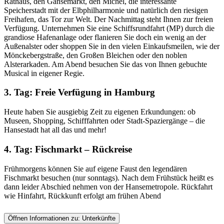
Rathaus, den Gänsemarkt, den Michel, die interessante
Speicherstadt mit der Elbphilharmonie und natürlich den riesigen
Freihafen, das Tor zur Welt. Der Nachmittag steht Ihnen zur freien
Verfügung. Unternehmen Sie eine Schiffsrundfahrt (MP) durch die
grandiose Hafenanlage oder flanieren Sie doch ein wenig an der
Außenalster oder shoppen Sie in den vielen Einkaufsmeilen, wie der
Mönckebergstraße, den Großen Bleichen oder den noblen
Alsterarkaden. Am Abend besuchen Sie das von Ihnen gebuchte
Musical in eigener Regie.
3. Tag: Freie Verfügung in Hamburg
Heute haben Sie ausgiebig Zeit zu eigenen Erkundungen: ob
Museen, Shopping, Schifffahrten oder Stadt-Spaziergänge – die
Hansestadt hat all das und mehr!
4. Tag: Fischmarkt – Rückreise
Frühmorgens können Sie auf eigene Faust den legendären
Fischmarkt besuchen (nur sonntags). Nach dem Frühstück heißt es
dann leider Abschied nehmen von der Hansemetropole. Rückfahrt
wie Hinfahrt, Rückkunft erfolgt am frühen Abend
Öffnen Informationen zu:
Unterkünfte