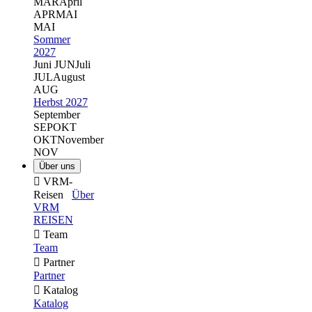
MÄR
April
APR
MAI
MAI
Sommer
2027
Juni
JUN
Juli
JUL
August
AUG
Herbst 2027
September
SEP
OKT
OKT
November
NOV
Über uns

VRM-
Reisen
Über
VRM
REISEN

Team
Team

Partner
Partner

Katalog
Katalog