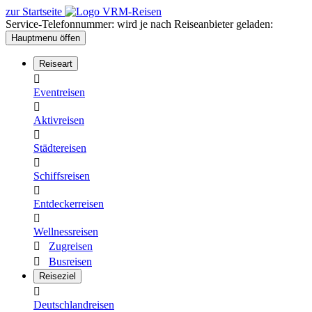
Sprunglink
Sprunglink
zur Startseite
zum
zur
Service-Telefonnummer: wird je nach Reiseanbieter geladen:
Inhalt
Footernavigation
Hauptmenu öffen
Reiseart

Eventreisen

Aktivreisen

Städtereisen

Schiffsreisen

Entdeckerreisen

Wellnessreisen

Zugreisen

Busreisen
Reiseziel

Deutschlandreisen