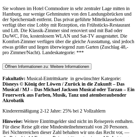
Sie wohnen im Hotel Commodore in sehr zentraler Lage mitten in
Hamburg, nur wenige Gehminuten von den Landungsbrücken und
der Speicherstadt entfernt. Das privat geführte Mittelklassehotel
verfügt über eine Lobby mit Rezeption, ein Frühstücks-Restaurant
und Lift. Die Klassik-Zimmer sind renoviert und mit Bad oder
Du/WC, Fön, kostenlosem WLAN und Sat-TV ausgestattet. Die
Komfort-Zimmer verfügen über die gleiche Ausstattung, sind jedoch
etwas größer und liegen überwiegend zum Garten (Zuschlag 48,-
pro Zimmer/Nacht). Landeskategorie: ***
Öffnen Informationen zu:
Weitere Informationen
Fakultativ:
Musical-Eintrittskarte in gewünschter Kategorie:
Disneys © König der Löwen / Zurück in die Zukunft – Das
Musical / MJ – Das Michael Jackson Musical oder
Tarzan – Ein
Feuerwerk aus Farben, Musik, Tanz und atemberaubender
Akrobatik
Kinderermäßigung 2-12 Jahre: 25% bei 2 Vollzahlern
Hinweise:
Weitere Eintrittsgelder sind nicht im Reisepreis enthalten.
Für diese Reise gilt eine Mindestteilnehmerzahl von 20 Personen.
Bei Nichterreichen dieser Zahl behalten wir uns das Recht vor, —