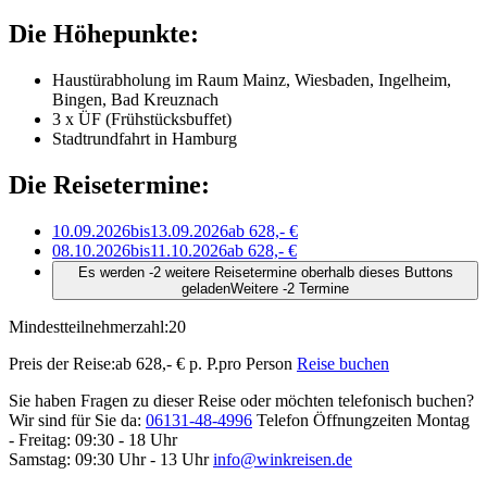
Die Höhepunkte:
Haustürabholung im Raum Mainz, Wiesbaden, Ingelheim,
Bingen, Bad Kreuznach
3 x ÜF (Frühstücksbuffet)
Stadtrundfahrt in Hamburg
Die Reisetermine:
10.09.2026
bis
13.09.2026
ab 628,- €
08.10.2026
bis
11.10.2026
ab 628,- €
Es werden -2 weitere Reisetermine oberhalb dieses Buttons
geladen
Weitere -2 Termine
Mindestteilnehmerzahl:
20
Preis der Reise:
ab 628,- € p. P.
pro Person
Reise buchen
Sie haben Fragen zu dieser Reise oder möchten telefonisch buchen?
Wir sind für Sie da:
06131-48-4996
Telefon Öffnungzeiten
Montag
- Freitag: 09:30 - 18 Uhr
Samstag: 09:30 Uhr - 13 Uhr
info@winkreisen.de