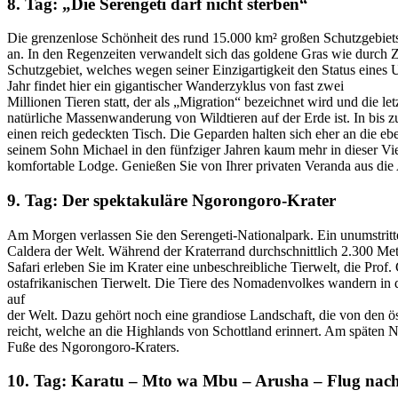
8. Tag: „Die Serengeti darf nicht sterben“
Die grenzenlose Schönheit des rund 15.000 km² großen Schutzgebiets
an. In den Regenzeiten verwandelt sich das goldene Gras wie durch Z
Schutzgebiet, welches wegen seiner Einzigartigkeit den Status eines 
Jahr findet hier ein gigantischer Wanderzyklus von fast zwei
Millionen Tieren statt, der als „Migration“ bezeichnet wird und die let
natürliche Massenwanderung von Wildtieren auf der Erde ist. In bis
einen reich gedeckten Tisch. Die Geparden halten sich eher an die e
seinem Sohn Michael in den fünfziger Jahren kaum mehr in dieser Viel
komfortable Lodge. Genießen Sie von Ihrer privaten Veranda aus die
9. Tag: Der spektakuläre Ngorongoro-Krater
Am Morgen verlassen Sie den Serengeti-Nationalpark. Ein unumstritte
Caldera der Welt. Während der Kraterrand durchschnittlich 2.300 Meter
Safari erleben Sie im Krater eine unbeschreibliche Tierwelt, die Pro
ostafrikanischen Tierwelt. Die Tiere des Nomadenvolkes wandern in
auf
der Welt. Dazu gehört noch eine grandiose Landschaft, die von den 
reicht, welche an die Highlands von Schottland erinnert. Am späten 
Fuße des Ngorongoro-Kraters.
10. Tag: Karatu – Mto wa Mbu – Arusha – Flug nac