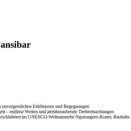
Sansibar
e an unvergesslichen Erlebnissen und Begegnungen
geti – endlose Weiten und atemberaubende Tierbeobachtungen
irschfahrten im UNESCO-Weltnaturerbe Ngorongoro-Krater, Baobabs u