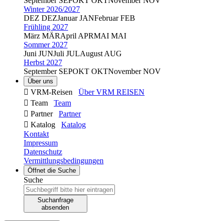
September
SEP
OKT
OKT
November
NOV
Winter 2026/2027
DEZ
DEZ
Januar
JAN
Februar
FEB
Frühling 2027
März
MÄR
April
APR
MAI
MAI
Sommer 2027
Juni
JUN
Juli
JUL
August
AUG
Herbst 2027
September
SEP
OKT
OKT
November
NOV
Über uns

VRM-Reisen
Über VRM REISEN

Team
Team

Partner
Partner

Katalog
Katalog
Kontakt
Impressum
Datenschutz
Vermittlungsbedingungen
Öffnet die Suche
Suche
Suchanfrage
absenden