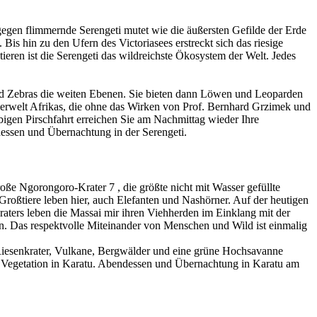
egen flimmernde Serengeti mutet wie die äußersten Gefilde der Erde
s hin zu den Ufern des Victoriasees erstreckt sich das riesige
eren ist die Serengeti das wildreichste Ökosystem der Welt. Jedes
und Zebras die weiten Ebenen. Sie bieten dann Löwen und Leoparden
Tierwelt Afrikas, die ohne das Wirken von Prof. Bernhard Grzimek und
bigen Pirschfahrt erreichen Sie am Nachmittag wieder Ihre
essen und Übernachtung in der Serengeti.
ße Ngorongoro-Krater 7 , die größte nicht mit Wasser gefüllte
 Großtiere leben hier, auch Elefanten und Nashörner. Auf der heutigen
Kraters leben die Massai mir ihren Viehherden im Einklang mit der
. Das respektvolle Miteinander von Menschen und Wild ist einmalig
 Riesenkrater, Vulkane, Bergwälder und eine grüne Hochsavanne
er Vegetation in Karatu. Abendessen und Übernachtung in Karatu am