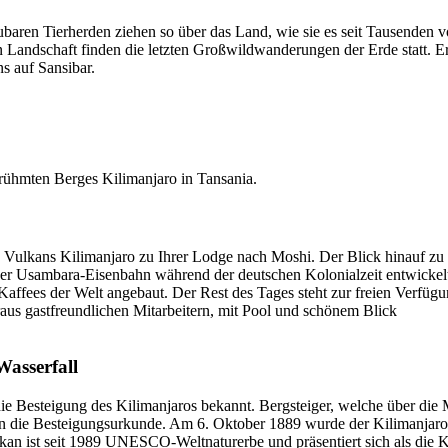
baren Tierherden ziehen so über das Land, wie sie es seit Tausenden vo
gen Landschaft finden die letzten Großwildwanderungen der Erde statt. E
s auf Sansibar.
rühmten Berges Kilimanjaro in Tansania.
 Vulkans Kilimanjaro zu Ihrer Lodge nach Moshi. Der Blick hinauf zu 
 der Usambara-Eisenbahn während der deutschen Kolonialzeit entwicke
 Kaffees der Welt angebaut. Der Rest des Tages steht zur freien Verf
raus gastfreundlichen Mitarbeitern, mit Pool und schönem Blick
Wasserfall
ie Besteigung des Kilimanjaros bekannt. Bergsteiger, welche über di
ten die Besteigungsurkunde. Am 6. Oktober 1889 wurde der Kilimanja
lkan ist seit 1989 UNESCO-Weltnaturerbe und präsentiert sich als die K