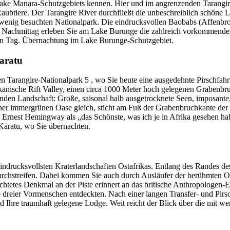
Lake Manara-Schutzgebiets kennen. Hier und im angrenzenden Tarangir
aubtiere. Der Tarangire River durchfließt die unbeschreiblich schöne L
iv wenig besuchten Nationalpark. Die eindrucksvollen Baobabs (Affen
en Nachmittag erleben Sie am Lake Burunge die zahlreich vorkommende
hen Tag. Übernachtung im Lake Burunge-Schutzgebiet.
aratu
n Tarangire-Nationalpark 5 , wo Sie heute eine ausgedehnte Pirschfah
kanische Rift Valley, einen circa 1000 Meter hoch gelegenen Grabenb
enden Landschaft: Große, saisonal halb ausgetrocknete Seen, imposante
iner immergrünen Oase gleich, sticht am Fuß der Grabenbruchkante der
on Ernest Hemingway als „das Schönste, was ich je in Afrika gesehen 
Karatu, wo Sie übernachten.
eindrucksvollsten Kraterlandschaften Ostafrikas. Entlang des Randes de
urchstreifen. Dabei kommen Sie auch durch Ausläufer der berühmten Ol
htetes Denkmal an der Piste erinnert an das britische Anthropologen-
dreier Vormenschen entdeckten. Nach einer langen Transfer- und Pirsch
und Ihre traumhaft gelegene Lodge. Weit reicht der Blick über die mi