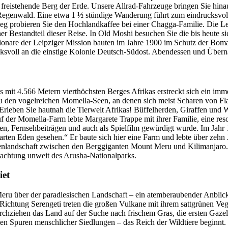
e freistehende Berg der Erde. Unsere Allrad-Fahrzeuge bringen Sie hin
Regenwald. Eine etwa 1 ½ stündige Wanderung führt zum eindrucksvolle
g probieren Sie den Hochlandkaffee bei einer Chagga-Familie. Die L
 Bestandteil dieser Reise. In Old Moshi besuchen Sie die bis heute s
sionare der Leipziger Mission bauten im Jahre 1900 im Schutz der Boma
cksvoll an die einstige Kolonie Deutsch-Südost. Abendessen und Über
s mit 4.566 Metern vierthöchsten Berges Afrikas erstreckt sich ein im
zu den vogelreichen Momella-Seen, an denen sich meist Scharen von F
leben Sie hautnah die Tierwelt Afrikas! Büffelherden, Giraffen und W
der Momella-Farm lebte Margarete Trappe mit ihrer Familie, eine reso
, Fernsehbeiträgen und auch als Spielfilm gewürdigt wurde. Im Jahr 
rten Eden gesehen.“ Er baute sich hier eine Farm und lebte über zehn 
nnenlandschaft zwischen den Berggiganten Mount Meru und Kilimanjaro.
rnachtung unweit des Arusha-Nationalparks.
iet
 Meru über der paradiesischen Landschaft – ein atemberaubender Anblic
 Richtung Serengeti treten die großen Vulkane mit ihrem sattgrünen Ve
rchziehen das Land auf der Suche nach frischem Gras, die ersten Gazel
zten Spuren menschlicher Siedlungen – das Reich der Wildtiere beginn