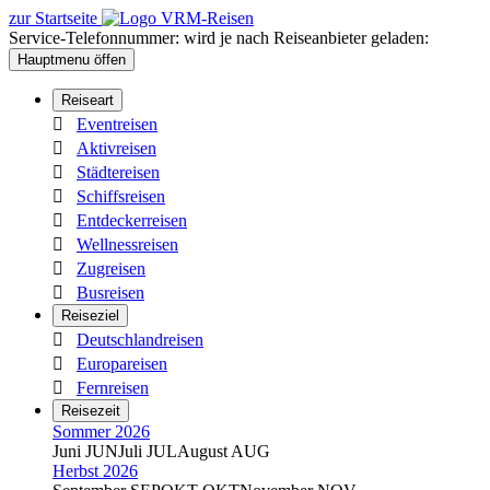
Sprunglink
Sprunglink
zur Startseite
zum
zur
Service-Telefonnummer: wird je nach Reiseanbieter geladen:
Inhalt
Footernavigation
Hauptmenu öffen
Reiseart

Eventreisen

Aktivreisen

Städtereisen

Schiffsreisen

Entdeckerreisen

Wellnessreisen

Zugreisen

Busreisen
Reiseziel

Deutschlandreisen

Europareisen

Fernreisen
Reisezeit
Sommer 2026
Juni
JUN
Juli
JUL
August
AUG
Herbst 2026