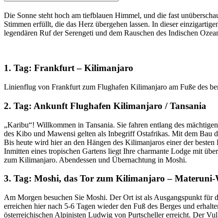
Die Sonne steht hoch am tiefblauen Himmel, und die fast unüberschau
Stimmen erfüllt, die das Herz übergehen lassen. In dieser einzigarti
legendären Ruf der Serengeti und dem Rauschen des Indischen Ozean
1. Tag: Frankfurt – Kilimanjaro
Linienflug von Frankfurt zum Flughafen Kilimanjaro am Fuße des be
2. Tag: Ankunft Flughafen Kilimanjaro / Tansania
„Karibu“! Willkommen in Tansania. Sie fahren entlang des mächtigen
des Kibo und Mawensi gelten als Inbegriff Ostafrikas. Mit dem Bau
Bis heute wird hier an den Hängen des Kilimanjaros einer der besten
Inmitten eines tropischen Gartens liegt Ihre charmante Lodge mit übe
zum Kilimanjaro. Abendessen und Übernachtung in Moshi.
3. Tag: Moshi, das Tor zum Kilimanjaro – Materuni-
Am Morgen besuchen Sie Moshi. Der Ort ist als Ausgangspunkt für d
erreichen hier nach 5-6 Tagen wieder den Fuß des Berges und erhal
österreichischen Alpinisten Ludwig von Purtscheller erreicht. Der Vu