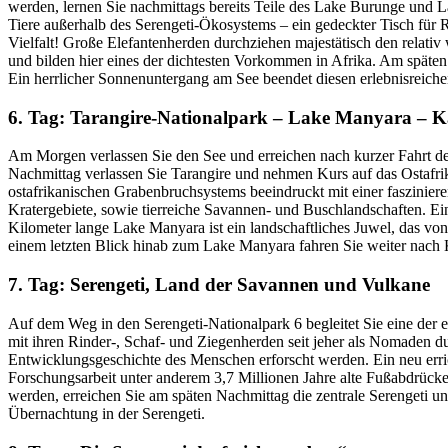
werden, lernen Sie nachmittags bereits Teile des Lake Burunge und 
Tiere außerhalb des Serengeti-Ökosystems – ein gedeckter Tisch für R
Vielfalt! Große Elefantenherden durchziehen majestätisch den relat
und bilden hier eines der dichtesten Vorkommen in Afrika. Am spät
Ein herrlicher Sonnenuntergang am See beendet diesen erlebnisreic
6. Tag: Tarangire-Nationalpark – Lake Manyara – K
Am Morgen verlassen Sie den See und erreichen nach kurzer Fahrt de
Nachmittag verlassen Sie Tarangire und nehmen Kurs auf das Ostafri
ostafrikanischen Grabenbruchsystems beeindruckt mit einer faszinier
Kratergebiete, sowie tierreiche Savannen- und Buschlandschaften. E
Kilometer lange Lake Manyara ist ein landschaftliches Juwel, das v
einem letzten Blick hinab zum Lake Manyara fahren Sie weiter nach 
7. Tag: Serengeti, Land der Savannen und Vulkane
Auf dem Weg in den Serengeti-Nationalpark 6 begleitet Sie eine der 
mit ihren Rinder-, Schaf- und Ziegenherden seit jeher als Nomaden d
Entwicklungsgeschichte des Menschen erforscht werden. Ein neu erric
Forschungsarbeit unter anderem 3,7 Millionen Jahre alte Fußabdrücke 
werden, erreichen Sie am späten Nachmittag die zentrale Serengeti 
Übernachtung in der Serengeti.