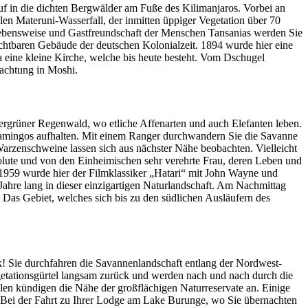
auf in die dichten Bergwälder am Fuße des Kilimanjaros. Vorbei an
n Materuni-Wasserfall, der inmitten üppiger Vegetation über 70
ebensweise und Gastfreundschaft der Menschen Tansanias werden Sie
ichtbaren Gebäude der deutschen Kolonialzeit. 1894 wurde hier eine
 eine kleine Kirche, welche bis heute besteht. Vom Dschugel
nachtung in Moshi.
mergrüner Regenwald, wo etliche Affenarten und auch Elefanten leben.
lamingos aufhalten. Mit einem Ranger durchwandern Sie die Savanne
arzenschweine lassen sich aus nächster Nähe beobachten. Vielleicht
lute und von den Einheimischen sehr verehrte Frau, deren Leben und
1959 wurde hier der Filmklassiker „Hatari“ mit John Wayne und
Jahre lang in dieser einzigartigen Naturlandschaft. Am Nachmittag
 Das Gebiet, welches sich bis zu den südlichen Ausläufern des
k! Sie durchfahren die Savannenlandschaft entlang der Nordwest-
getationsgürtel langsam zurück und werden nach und nach durch die
len kündigen die Nähe der großflächigen Naturreservate an. Einige
t. Bei der Fahrt zu Ihrer Lodge am Lake Burunge, wo Sie übernachten