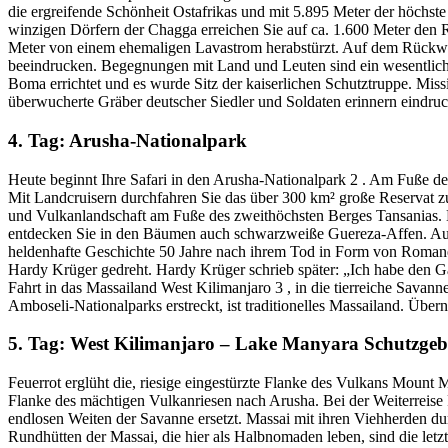
die ergreifende Schönheit Ostafrikas und mit 5.895 Meter der höchst
winzigen Dörfern der Chagga erreichen Sie auf ca. 1.600 Meter den 
Meter von einem ehemaligen Lavastrom herabstürzt. Auf dem Rückwe
beeindrucken. Begegnungen mit Land und Leuten sind ein wesentlicher
Boma errichtet und es wurde Sitz der kaiserlichen Schutztruppe. Mis
überwucherte Gräber deutscher Siedler und Soldaten erinnern eindru
4. Tag: Arusha-Nationalpark
Heute beginnt Ihre Safari in den Arusha-Nationalpark 2 . Am Fuße de
Mit Landcruisern durchfahren Sie das über 300 km² große Reservat 
und Vulkanlandschaft am Fuße des zweithöchsten Berges Tansanias. Er
entdecken Sie in den Bäumen auch schwarzweiße Guereza-Affen. Auf 
heldenhafte Geschichte 50 Jahre nach ihrem Tod in Form von Romanen
Hardy Krüger gedreht. Hardy Krüger schrieb später: „Ich habe den Ga
Fahrt in das Massailand West Kilimanjaro 3 , in die tierreiche Sava
Amboseli-Nationalparks erstreckt, ist traditionelles Massailand. Übe
5. Tag: West Kilimanjaro – Lake Manyara Schutzgeb
Feuerrot erglüht die, riesige eingestürzte Flanke des Vulkans Mount
Flanke des mächtigen Vulkanriesen nach Arusha. Bei der Weiterreise
endlosen Weiten der Savanne ersetzt. Massai mit ihren Viehherden du
Rundhütten der Massai, die hier als Halbnomaden leben, sind die let