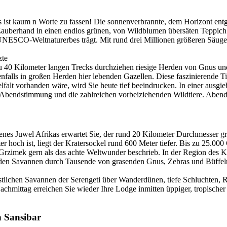
 ist kaum n Worte zu fassen! Die sonnenverbrannte, dem Horizont entg
auberhand in einen endlos grünen, von Wildblumen übersäten Teppich. Bi
UNESCO-Weltnaturerbes trägt. Mit rund drei Millionen größeren Säugeti
zte
 zu 40 Kilometer langen Trecks durchziehen riesige Herden von Gnus 
benfalls in großen Herden hier lebenden Gazellen. Diese faszinierende 
falt vorhanden wäre, wird Sie heute tief beeindrucken. In einer ausgie
 Abendstimmung und die zahlreichen vorbeiziehenden Wildtiere. Abend
nes Juwel Afrikas erwartet Sie, der rund 20 Kilometer Durchmesser gro
 hoch ist, liegt der Kratersockel rund 600 Meter tiefer. Bis zu 25.000
f. Grzimek gern als das achte Weltwunder beschrieb. In der Region des 
 den Savannen durch Tausende von grasenden Gnus, Zebras und Büffeln
östlichen Savannen der Serengeti über Wanderdünen, tiefe Schluchten,
Nachmittag erreichen Sie wieder Ihre Lodge inmitten üppiger, tropisch
h Sansibar