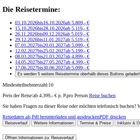
Die Reisetermine:
03.10.2026
bis
16.10.2026
ab 5.809,- €
15.10.2026
bis
28.10.2026
ab 5.119,- €
26.11.2026
bis
09.12.2026
ab 5.019,- €
29.12.2026
bis
11.01.2027
ab 5.519,- €
07.01.2027
bis
20.01.2027
ab 5.099,- €
12.02.2027
bis
25.02.2027
ab 5.199,- €
08.03.2027
bis
21.03.2027
ab 4.899,- €
14.05.2027
bis
27.05.2027
ab 4.399,- €
17.06.2027
bis
30.06.2027
ab 5.099,- €
Es werden 5 weitere Reisetermine oberhalb dieses Buttons geladen
Mindestteilnehmerzahl:
10
Preis der Reise:
ab 4.399,- € p. P.
pro Person
Reise buchen
Sie haben Fragen zu dieser Reise oder möchten telefonisch buchen? Wi
Reisedaten als Pdf herunterladen und ausdrucken
PDF drucken
Reiseverlauf
Weitere Informationen
Termine & Preise
Inklusiv & O
Öffnen Informationen zu:
Reiseverlauf