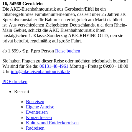
16, 54568 Gerolstein
Die AKE-Eisenbahntouristik aus Gerolstein/Eifel ist ein
inhabergeführtes Familienunternehmen, das seit über 25 Jahren als
Spezialveranstalter für Bahnreisen erfolgreich am Markt etabliert
ist. Aus verschiedenen Zielgebieten Deutschlands, u.a. dem Rhein-
Main-Gebiet, schickt die AKE-Eisenbahntouristik ihren
nostalgischen 1. Klasse-Sonderzug AKE-RHEINGOLD, den sie
privat betreibt, regelmäßig auf große Fahrt.
ab 1.599,- € p. P.
pro Person
Reise buchen
Sie haben Fragen zu dieser Reise oder möchten telefonisch buchen?
Wir sind für Sie da:
06131-48-4961
Montag - Freitag: 09:00 - 18:00
Uhr
info@ake-eisenbahntouristik.de
PDF drucken
Reiseart
Busreisen
Eigene Anreise
Eventreisen
Konzertreisen
Kultur- und Entdeckerreisen
Radreisen