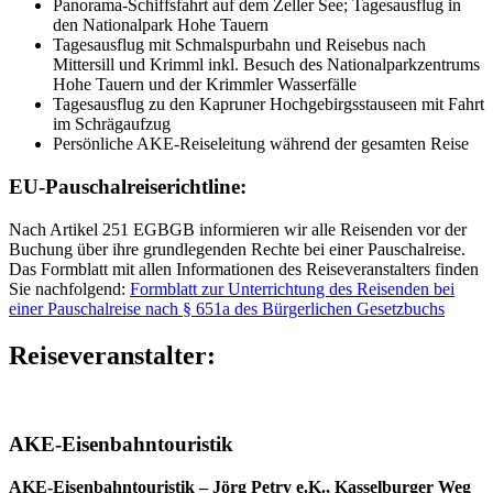
Panorama-Schiffsfahrt auf dem Zeller See; Tagesausflug in
den Nationalpark Hohe Tauern
Tagesausflug mit Schmalspurbahn und Reisebus nach
Mittersill und Krimml inkl. Besuch des Nationalparkzentrums
Hohe Tauern und der Krimmler Wasserfälle
Tagesausflug zu den Kapruner Hochgebirgsstauseen mit Fahrt
im Schrägaufzug
Persönliche AKE-Reiseleitung während der gesamten Reise
EU-Pauschalreiserichtline:
Nach Artikel 251 EGBGB informieren wir alle Reisenden vor der
Buchung über ihre grundlegenden Rechte bei einer Pauschalreise.
Das Formblatt mit allen Informationen des Reiseveranstalters finden
Sie nachfolgend:
Formblatt zur Unterrichtung des Reisenden bei
einer Pauschalreise nach § 651a des Bürgerlichen Gesetzbuchs
Reiseveranstalter:
AKE-Eisenbahntouristik
AKE-Eisenbahntouristik – Jörg Petry e.K., Kasselburger Weg