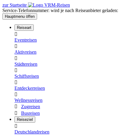
Sprunglink
Sprunglink
zur Startseite
zum
zur
Service-Telefonnummer: wird je nach Reiseanbieter geladen:
Inhalt
Footernavigation
Hauptmenu öffen
Reiseart

Eventreisen

Aktivreisen

Städtereisen

Schiffsreisen

Entdeckerreisen

Wellnessreisen

Zugreisen

Busreisen
Reiseziel

Deutschlandreisen