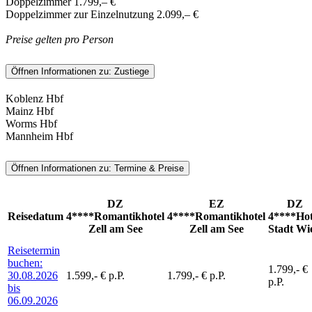
Doppelzimmer 1.799,– €
Doppelzimmer zur Einzelnutzung 2.099,– €
Preise gelten pro Person
Öffnen Informationen zu:
Zustiege
Koblenz Hbf
Mainz Hbf
Worms Hbf
Mannheim Hbf
Öffnen Informationen zu:
Termine & Preise
DZ
EZ
DZ
Reisedatum
4****Romantikhotel
4****Romantikhotel
4****Hot
Zell am See
Zell am See
Stadt Wi
Reisetermin
buchen:
1.799,- €
30.08.2026
1.599,- € p.P.
1.799,- € p.P.
p.P.
bis
06.09.2026