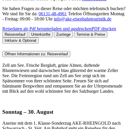
Sie haben Fragen zu dieser Reise oder möchten telefonisch buchen?
Wir sind für Sie da:
06131-48-4961
Telefon Öffnungzeiten
Montag
- Freitag: 09:00 - 18:00 Uhr
info@ake-eisenbahntouristik.de
Reisedaten als Pdf herunterladen und ausdrucken
PDF drucken
Reiseverlauf
Unterkünfte
Zustiege
Termine & Preise
Inklusiv & Optional
Öffnen Informationen zu:
Reiseverlauf
Zell am See. Frische Bergluft, grüne Almen, duftende
Blumenwiesen und dazwischen blau glitzernd der warme Zeller
See. Die Ferienregion rund um Zell am See zeigt sich im
Spätsommer von ihrer schönsten Seite. Freuen Sie sich auf
fulminante Bergwelten und entspannen Sie an der Uferpromenade
mit Blick auf den wohl schönsten See des Salzburger Landes.
Sonntag – 30. August
Anreise mit dem 1. Klasse-Sonderzug AKE-RHEINGOLD nach
Schwarzach - St. Veit. Am Bahnhof steht ein Reisebus für den