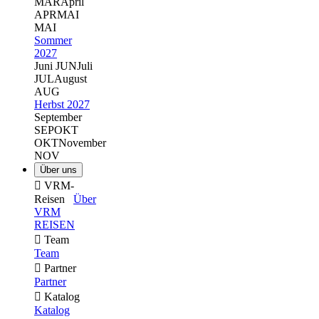
MÄR
April
APR
MAI
MAI
Sommer
2027
Juni
JUN
Juli
JUL
August
AUG
Herbst 2027
September
SEP
OKT
OKT
November
NOV
Über uns

VRM-
Reisen
Über
VRM
REISEN

Team
Team

Partner
Partner

Katalog
Katalog